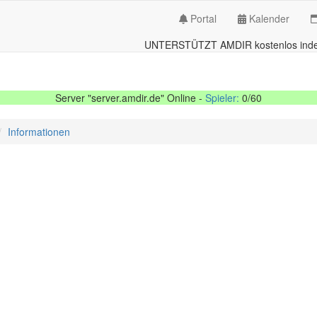
Portal
Kalender
UNTERSTÜTZT AMDIR kostenlos inde
Server "server.amdir.de" Online -
Spieler:
0/60
Informationen