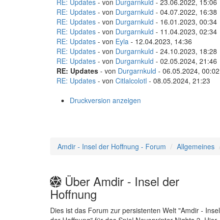
RE: Updates
- von
Durgarnkuld
- 23.06.2022, 15:06
RE: Updates
- von
Durgarnkuld
- 04.07.2022, 16:38
RE: Updates
- von
Durgarnkuld
- 16.01.2023, 00:34
RE: Updates
- von
Durgarnkuld
- 11.04.2023, 02:34
RE: Updates
- von
Eyla
- 12.04.2023, 14:36
RE: Updates
- von
Durgarnkuld
- 24.10.2023, 18:28
RE: Updates
- von
Durgarnkuld
- 02.05.2024, 21:46
RE: Updates
- von
Durgarnkuld
- 06.05.2024, 00:02
RE: Updates
- von
Citlalcolotl
- 08.05.2024, 21:23
Druckversion anzeigen
Amdir - Insel der Hoffnung - Forum
Allgemeines
Über Amdir - Insel der
Hoffnung
Dies ist das Forum zur persistenten Welt "Amdir - Insel
der Hoffnung" für das Spiel Neverwinter Nights 2. Hier