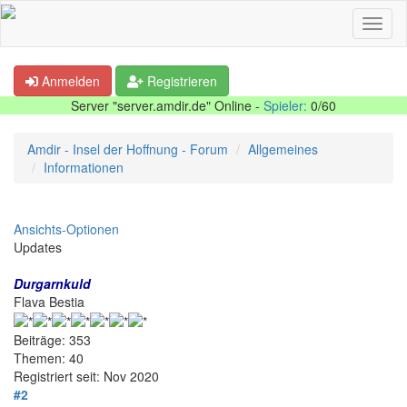
Anmelden
Registrieren
Server "server.amdir.de" Online -
Spieler:
0/60
Amdir - Insel der Hoffnung - Forum
Allgemeines
Informationen
Ansichts-Optionen
Updates
Durgarnkuld
Flava Bestia
Beiträge: 353
Themen: 40
Registriert seit: Nov 2020
#2