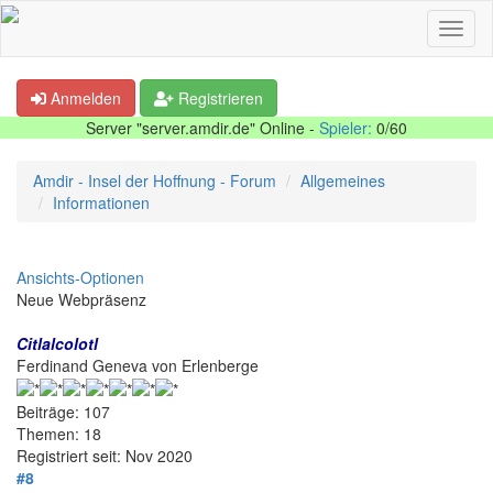
Anmelden
Registrieren
Server "server.amdir.de" Online -
Spieler:
0/60
Amdir - Insel der Hoffnung - Forum
Allgemeines
Informationen
Ansichts-Optionen
Neue Webpräsenz
Citlalcolotl
Ferdinand Geneva von Erlenberge
Beiträge: 107
Themen: 18
Registriert seit: Nov 2020
#8