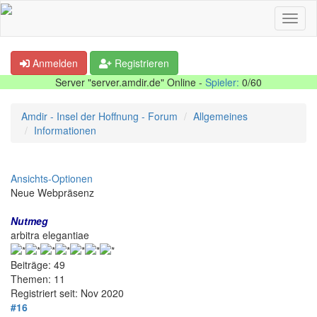
Anmelden
Registrieren
Server "server.amdir.de" Online -
Spieler:
0/60
Amdir - Insel der Hoffnung - Forum
Allgemeines
Informationen
Ansichts-Optionen
Neue Webpräsenz
Nutmeg
arbitra elegantiae
Beiträge: 49
Themen: 11
Registriert seit: Nov 2020
#16