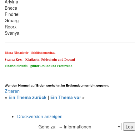
Arlyina
Bheca
Findriel
Graarg
Reorx
Svanya
Bheca Nissadottir - Schiffszimmerfrau
Svanya Kren - Klerikerin, Feldscherin und Draconi
Findriel Silvanis - grüner Druide und Feenfreund
Wer den Himmel auf Erden sucht hat im Erdkundeunterricht gepennt.
Zitieren
«
Ein Thema zurück
|
Ein Thema vor
»
Druckversion anzeigen
Gehe zu: