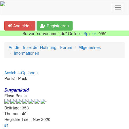
Anmelden
Registrieren
Server "server.amdir.de" Online -
Spieler:
0/60
Amdir - Insel der Hoffnung - Forum
Allgemeines
Informationen
Ansichts-Optionen
Porträt-Pack
Durgarnkuld
Flava Bestia
Beiträge: 353
Themen: 40
Registriert seit: Nov 2020
#1